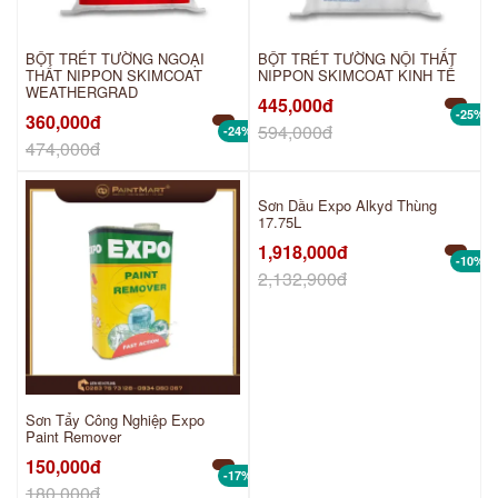
BỘT TRÉT TƯỜNG NGOẠI
BỘT TRÉT TƯỜNG NỘI THẤT
THẤT NIPPON SKIMCOAT
NIPPON SKIMCOAT KINH TẾ
WEATHERGRAD
445,000đ
-25%
360,000đ
594,000đ
-24%
474,000đ
Sơn Dầu Expo Alkyd Thùng
17.75L
1,918,000đ
-10%
2,132,900đ
Sơn Tẩy Công Nghiệp Expo
Paint Remover
150,000đ
-17%
180,000đ