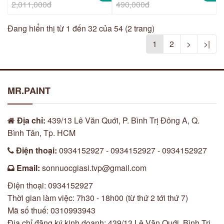
2,011,000đ
490,000đ
Đang hiển thị từ 1 đến 32 của 54 (2 trang)
1
2
>
>|
MR.PAINT
Địa chỉ:
439/13 Lê Văn Quới, P. Bình Trị Đông A, Q.
Bình Tân, Tp. HCM
Điện thoại:
0934152927 - 0934152927 - 0934152927
Email:
sonnuocgiasi.tvp@gmail.com
Điện thoại: 0934152927
Thời gian làm việc: 7h30 - 18h00 (từ thứ 2 tới thứ 7)
Mã số thuế: 0310993943
Địa chỉ đăng ký kinh doanh: 439/13 Lê Văn Quới, Bình Trị