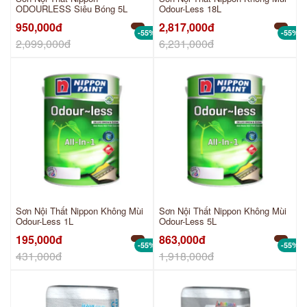
ODOURLESS Siêu Bóng 5L
Odour-Less 18L
950,000đ
2,817,000đ
-55%
-55%
2,099,000đ
6,231,000đ
Sơn Nội Thất Nippon Không Mùi
Sơn Nội Thất Nippon Không Mùi
Odour-Less 1L
Odour-Less 5L
195,000đ
863,000đ
-55%
-55%
431,000đ
1,918,000đ