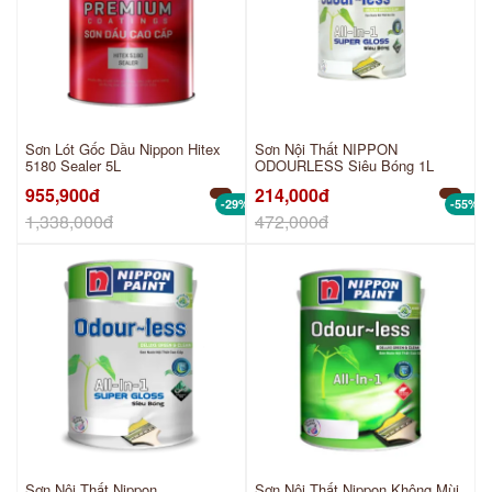
Sơn Lót Gốc Dầu Nippon Hitex
Sơn Nội Thất NIPPON
5180 Sealer 5L
ODOURLESS Siêu Bóng 1L
955,900đ
214,000đ
-29%
-55%
1,338,000đ
472,000đ
Sơn Nội Thất Nippon
Sơn Nội Thất Nippon Không Mùi