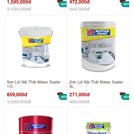
1,595,000đ
472,000đ
-50%
-50%
3,190,000đ
942,000đ
Sơn Lót Nội Thất Matex Sealer
Sơn Lót Nội Thất Matex Sealer
17L
5L
859,000đ
271,000đ
-45%
-45%
1,559,000đ
493,000đ