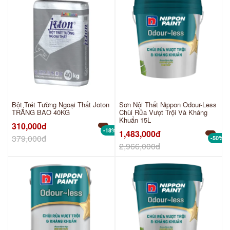
Bột Trét Tường Ngoại Thất Joton
Sơn Nội Thất Nippon Odour-Less
TRẮNG BAO 40KG
Chùi Rửa Vượt Trội Và Kháng
Khuẩn 15L
310,000đ
-18%
1,483,000đ
379,000đ
-50%
2,966,000đ