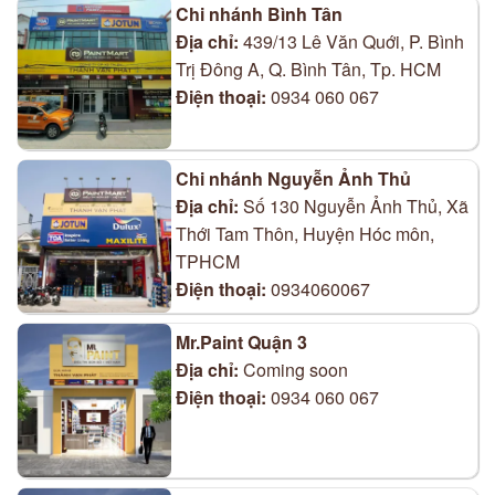
Chi nhánh Bình Tân
Địa chỉ:
439/13 Lê Văn Quới, P. Bình
Trị Đông A, Q. Bình Tân, Tp. HCM
Điện thoại:
0934 060 067
Chi nhánh Nguyễn Ảnh Thủ
Địa chỉ:
Số 130 Nguyễn Ảnh Thủ, Xã
Thới Tam Thôn, Huyện Hóc môn,
TPHCM
Điện thoại:
0934060067
Mr.Paint Quận 3
Địa chỉ:
Coming soon
Điện thoại:
0934 060 067