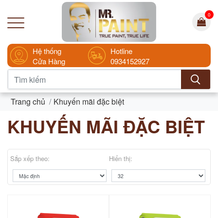
0
Hệ thống
Hotline
Cửa Hàng
0934152927
Trang chủ
Khuyến mãi đặc biệt
KHUYẾN MÃI ĐẶC BIỆT
Sắp xếp theo:
Hiển thị: