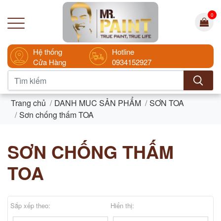
0
Hệ thống
Hotline
Cửa Hàng
0934152927
Trang chủ
DANH MUC SẢN PHẨM
SƠN TOA
Sơn chống thấm TOA
SƠN CHỐNG THẤM
TOA
Sắp xếp theo:
Hiển thị: