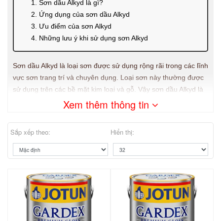
1. Sơn dầu Alkyd là gì?
2. Ứng dụng của sơn dầu Alkyd
3. Ưu điểm của sơn Alkyd
4. Những lưu ý khi sử dụng sơn Alkyd
Sơn dầu Alkyd là loại sơn được sử dụng rộng rãi trong các lĩnh
vực sơn trang trí và chuyên dụng. Loại sơn này thường được
sử dụng trên các bề mặt kim loại và gỗ. Vậy sơn dầu Alkyd là
gì?
Xem thêm thông tin
1. Sơn dầu Alkyd là gì?
Sắp xếp theo:
Hiển thị:
Các loại sơn thông thường gồm 3 thành phần: chất kết dính,
dung môi và chất màu. Các chất màu thường có thành phần
giống nhau, do đó người ta thường phân biệt các loại sơn
thông qua thành phần chất kết dính và dung môi pha loãng
của nó.
Các loại sơn nhà gốc nước sử dụng thành phần chính là các
gốc nhựa chuyên dụng cùng với bột đá được pha loãng với