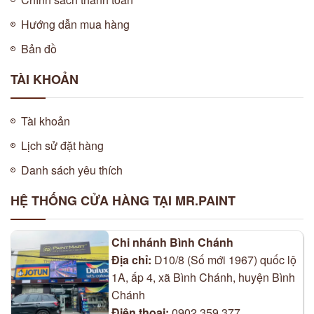
Hướng dẫn mua hàng
Bản đồ
TÀI KHOẢN
Tài khoản
Lịch sử đặt hàng
Danh sách yêu thích
HỆ THỐNG CỬA HÀNG TẠI MR.PAINT
Chi nhánh Bình Chánh
Địa chỉ:
D10/8 (Số mới 1967) quốc lộ
1A, ấp 4, xã Bình Chánh, huyện Bình
Chánh
Điện thoại:
0902 359 377