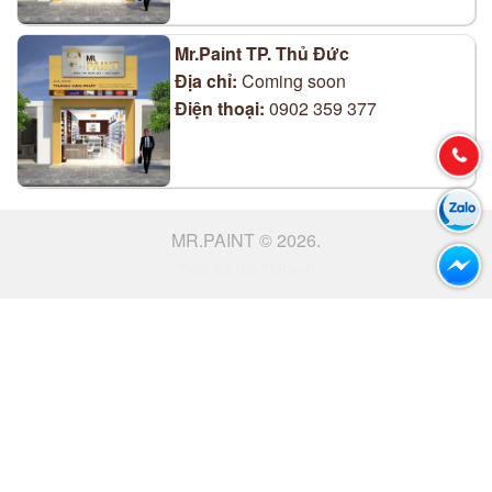
Mr.Paint TP. Thủ Đức
Địa chỉ:
Coming soon
Điện thoại:
0902 359 377
MR.PAINT © 2026.
Thiết Kế Bởi TLPtech