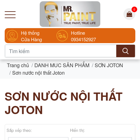
0
Hệ thống
Hotline
Cửa Hàng
0934152927
Trang chủ
DANH MUC SẢN PHẨM
SƠN JOTON
Sơn nước nội thất Joton
SƠN NƯỚC NỘI THẤT
JOTON
Sắp xếp theo:
Hiển thị: