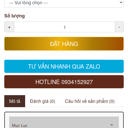
Số lượng
+
-
ĐẶT HÀNG
TƯ VẤN NHANH QUA ZALO
HOTLINE 0934152927
Mô tả
Đánh giá (0)
Câu hỏi về sản phẩm (0)
Mục Lục